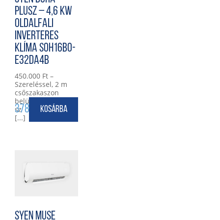
Plusz – 4,6 kW
oldalfali
inverteres
klíma SOH16BO-
E32DA4B
450.000 Ft –
Szereléssel, 2 m
csőszakaszon
belül! Többszörös
378 000
Ft
sz
Kosárba
[...]
SYEN MUSE