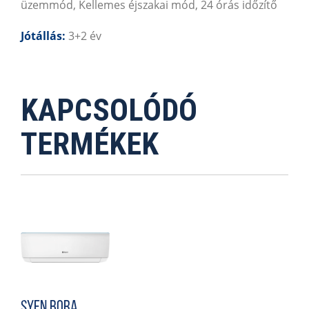
üzemmód, Kellemes éjszakai mód, 24 órás időzítő
Jótállás:
3+2 év
KAPCSOLÓDÓ
TERMÉKEK
Syen Bora