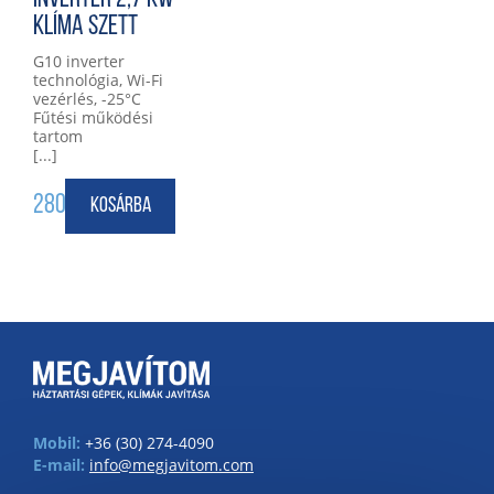
KLÍMA SZETT
G10 inverter
technológia, Wi-Fi
vezérlés, -25°C
Fűtési működési
tartom
[...]
280 000
Ft
Kosárba
Mobil:
+36 (30) 274-4090
E-mail:
info@megjavitom.com