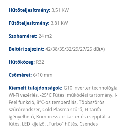
Hűtőteljesítmény:
3,51 KW
Fűtőteljesítmény:
3,81 KW
Szobaméret:
24 m2
Beltéri zajszint:
42/38/35/32/29/27/25 dB(A)
Hűtőközeg:
R32
Csőméret:
6/10 mm
Kiemelt tulajdonságok:
G10 inverter technológia,
Wi-Fi vezérlés, -25°C Fűtési működési tartomány, I-
Feel funkció, 8°C-os temperálás, Többszörös
szűrőrendszer, Cold Plasma szűrő, H-tarifa
igényelhető, Kompresszor karter és csepptálca
fűtés, LED kijelző, „Turbo” hűtés, Csendes