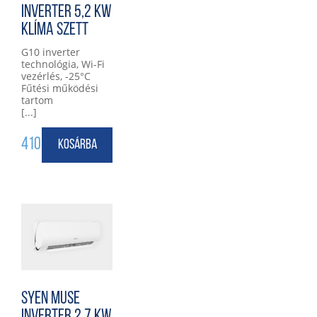
INVERTER 5,2 KW
KLÍMA SZETT
G10 inverter
technológia, Wi-Fi
vezérlés, -25°C
Fűtési működési
tartom
[...]
410 000
Ft
Kosárba
SYEN MUSE
INVERTER 2,7 KW