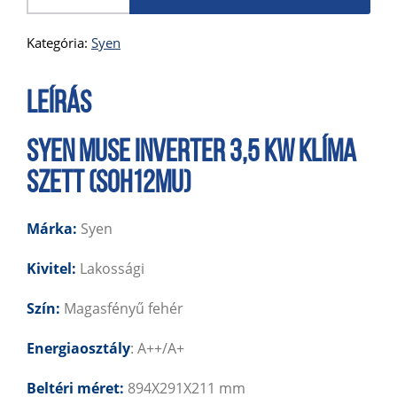
Kategória:
Syen
Leírás
SYEN MUSE INVERTER 3,5 KW KLÍMA
SZETT (SOH12MU)
Márka:
Syen
Kivitel:
Lakossági
Szín:
Magasfényű fehér
Energiaosztály
: A++/A+
Beltéri méret:
894X291X211 mm