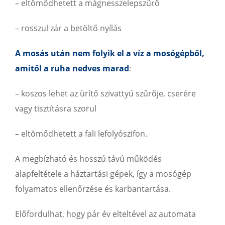
– eltömődhetett a mágnesszelepszűrő
– rosszul zár a betöltő nyílás
A mosás után nem folyik el a víz a mosógépből,
amitől a ruha nedves marad
:
– koszos lehet az ürítő szivattyú szűrője, cserére
vagy tisztításra szorul
– eltömődhetett a fali lefolyószifon.
A megbízható és hosszú távú működés
alapfeltétele a háztartási gépek, így a mosógép
folyamatos ellenőrzése és karbantartása.
Előfordulhat, hogy pár év elteltével az automata