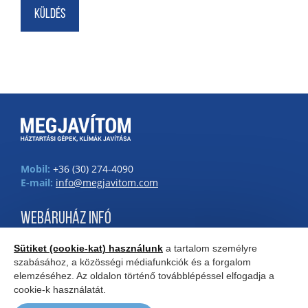
Mobil:
+36 (30) 274-4090
E-mail:
info@megjavitom.com
WEBÁRUHÁZ INFÓ
Impresszum
Sütiket (cookie-kat) használunk
a tartalom személyre
Adatkezelési tájékoztató
szabásához, a közösségi médiafunkciók és a forgalom
Általános Szerződési Feltételek
elemzéséhez. Az oldalon történő továbblépéssel elfogadja a
cookie-k használatát.