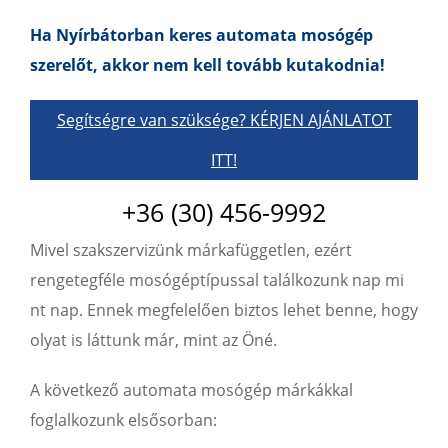
Ha Nyírbátorban keres automata mosógép
szerelőt, akkor nem kell tovább kutakodnia!
Segítségre van szüksége? KÉRJEN AJÁNLATOT
ITT!
+36 (30) 456-9992
Mivel szakszervizünk márkafüggetlen, ezért
rengetegféle mosógéptípussal találkozunk nap mi
nt nap. Ennek megfelelően biztos lehet benne, hogy
olyat is láttunk már, mint az Öné.
A következő automata mosógép márkákkal
foglalkozunk elsősorban: