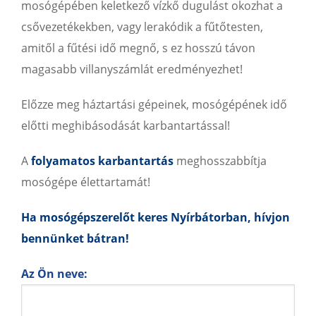
mosógépében keletkező vízkő dugulást okozhat a
csővezetékekben, vagy lerakódik a fűtőtesten,
amitől a fűtési idő megnő, s ez hosszú távon
magasabb villanyszámlát eredményezhet!
Előzze meg háztartási gépeinek, mosógépének idő
előtti meghibásodását karbantartással!
A
folyamatos karbantartás
meghosszabbítja
mosógépe élettartamát!
Ha mosógépszerelőt keres Nyírbátorban, hívjon
bennünket bátran!
Az Ön neve: