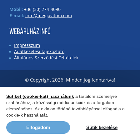
Mobil:
+36 (30) 274-4090
E-mail:
info@megjavitom.com
WEBÁRUHÁZ INFÓ
Impresszum
Adatkezelési tájékoztató
Általános Szerződési Feltételek
© Copyright 2026. Minden jog fenntartva!
Sütiket (cookie-kat) használunk
a tartalom személyre
szabásához, a közösségi médiafunkciók és a forgalom
elemzéséhez. Az oldalon történő továbblépéssel elfogadja a
cookie-k használatát.
Elfogadom
Sütik kezelése