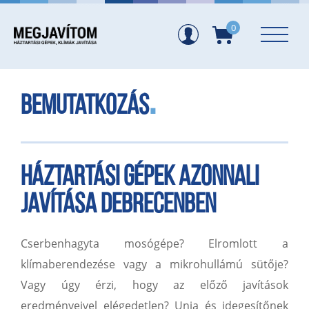
0
Bemutatkozás
Háztartási gépek azonnali
javítása Debrecenben
Cserbenhagyta mosógépe? Elromlott a
klímaberendezése vagy a mikrohullámú sütője?
Vagy úgy érzi, hogy az előző javítások
eredményeivel elégedetlen? Unja és idegesítőnek