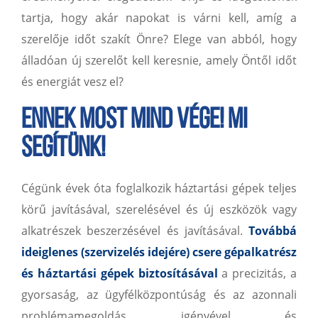
tartja, hogy akár napokat is várni kell, amíg a
szerelője időt szakít Önre? Elege van abból, hogy
álladóan új szerelőt kell keresnie, amely Öntől időt
és energiát vesz el?
Ennek most mind vége! MI
SEGÍTÜNK!
Cégünk évek óta foglalkozik háztartási gépek teljes
körű javításával, szerelésével és új eszközök vagy
alkatrészek beszerzésével és
javításával.
Továbbá
ideiglenes (szervizelés idejére) csere gépalkatrész
és háztartási gépek biztosításával
a precizitás, a
gyorsaság, az ügyfélközpontúság és az azonnali
problémamegoldás igényével és