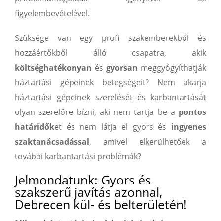
figyelembevételével.
Szüksége van egy profi szakemberekből és
hozzáértőkből álló csapatra, akik
költséghatékonyan
és
gyorsan
meggyógyíthatják
háztartási gépeinek betegségeit? Nem akarja
háztartási gépeinek szerelését és karbantartását
olyan szerelőre bízni, aki nem tartja be a
pontos
határidők
et és nem látja el gyors és
ingyenes
szaktanácsadással
, amivel elkerülhetőek a
további karbantartási problémák?
Jelmondatunk: Gyors és
szakszerű javítás azonnal,
Debrecen kül- és belterületén!