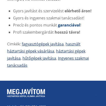
Gyors javítást és szervizelést
elérhető áron!
Gyors és ingyenes szakmai tanácsadást!
Precíz és pontos munkát
garanciával
!
Profi szakembergárdát
hosszú távra!
Cimkék:
fagyasztógépek javítása
,
használt
háztartási gépek vásárlása
,
háztartási gépek
javítása
,
hűtőgépek javítása
,
Ingyenes szakmai
tanácsadás