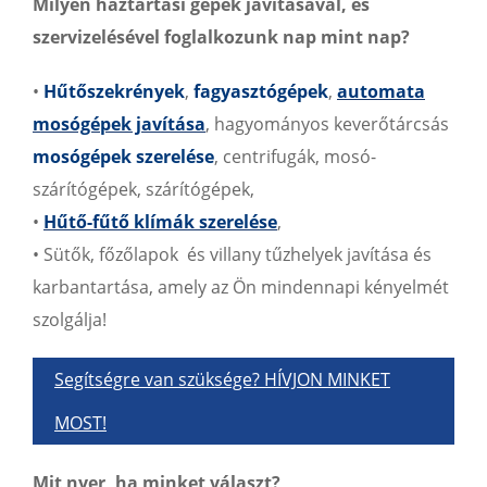
Milyen háztartási gépek javításával, és
szervizelésével foglalkozunk nap mint nap?
•
Hűtőszekrények
,
fagyasztógépek
,
automata
mosógépek javítása
, hagyományos keverőtárcsás
mosógépek szerelése
, centrifugák, mosó-
szárítógépek, szárítógépek,
•
Hűtő-fűtő klímák szerelése
,
• Sütők, főzőlapok és villany tűzhelyek javítása és
karbantartása, amely az Ön mindennapi kényelmét
szolgálja!
Segítségre van szüksége? HÍVJON MINKET
MOST!
Mit nyer, ha minket választ?