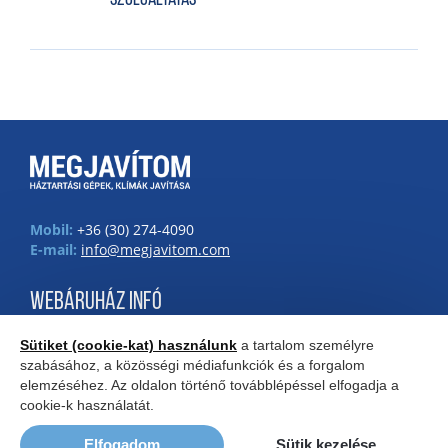
Szolgáltatás
Mobil:
+36 (30) 274-4090
E-mail:
info@megjavitom.com
WEBÁRUHÁZ INFÓ
Impresszum
Sütiket (cookie-kat) használunk
a tartalom személyre
Adatkezelési tájékoztató
szabásához, a közösségi médiafunkciók és a forgalom
Általános Szerződési Feltételek
elemzéséhez. Az oldalon történő továbblépéssel elfogadja a
cookie-k használatát.
Elfogadom
Sütik kezelése