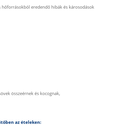
s hőforrásokból eredendő hibák és károsodások
sövek összeérnek és kocognak,
űtőben az ételeken: