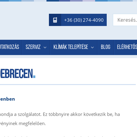
+36 (30) 274-4090
utatkozás
Szerviz
Klímák telepítése
Blog
Elérhető
Debrecen
ecenben
ondja a szolgálatot. Ez többnyire akkor következik be, ha
vényinek megfelelően.