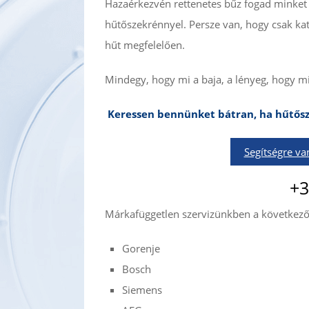
Hazaérkezvén rettenetes bűz fogad minket 
hűtőszekrénnyel. Persze van, hogy csak ka
hűt megfelelően.
Mindegy, hogy mi a baja, a lényeg, hogy m
Keressen bennünket bátran, ha hűtősz
Segítségre v
+3
Márkafüggetlen szervizünkben a következő
Gorenje
Bosch
Siemens