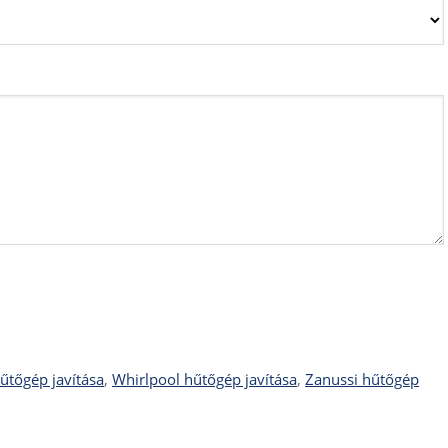
űtőgép javítása
,
Whirlpool hűtőgép javítása
,
Zanussi hűtőgép