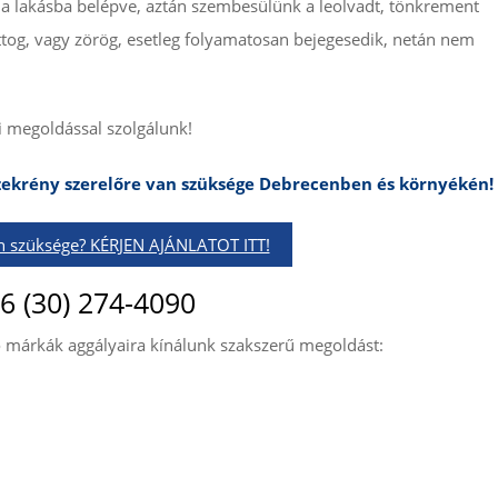
a lakásba belépve, aztán szembesülünk a leolvadt, tönkrement
ttog, vagy zörög, esetleg folyamatosan bejegesedik, netán nem
i megoldással szolgálunk!
ekrény szerelőre van szüksége Debrecenben és környékén!
an szüksége? KÉRJEN AJÁNLATOT ITT!
6 (30) 274-4090
 márkák aggályaira kínálunk szakszerű megoldást: