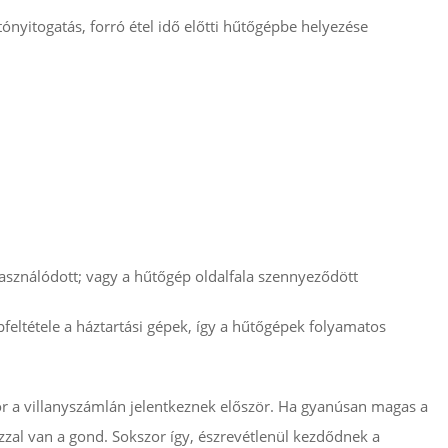
tónyitogatás, forró étel idő előtti hűtőgépbe helyezése
használódott; vagy a hűtőgép oldalfala szennyeződött
eltétele a háztartási gépek, így a hűtőgépek folyamatos
ör a villanyszámlán jelentkeznek először. Ha gyanúsan magas a
azzal van a gond. Sokszor így, észrevétlenül kezdődnek a