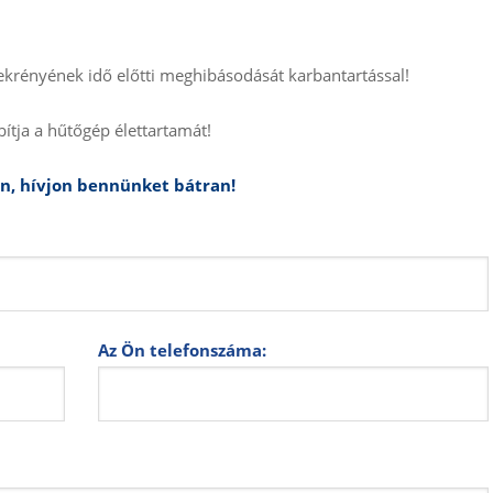
ekrényének idő előtti meghibásodását karbantartással!
tja a hűtőgép élettartamát!
n, hívjon bennünket bátran!
Az Ön telefonszáma: