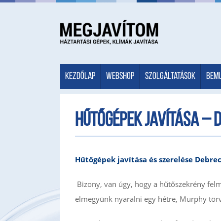
Kezdőlap
Webshop
Szolgáltatások
Bem
Hűtőgépek javítása – 
Hűtőgépek javítása és szerelése Debr
Bizony, van úgy, hogy a hűtőszekrény felm
elmegyünk nyaralni egy hétre, Murphy tör