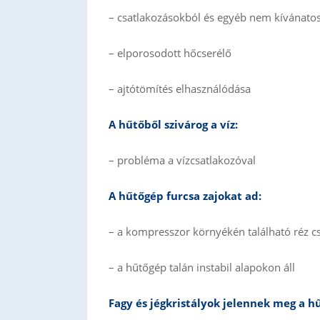
– csatlakozásokból és egyéb nem kívánato
– elporosodott hőcserélő
– ajtótömítés elhasználódása
A hűtőből szivárog a víz:
– probléma a vízcsatlakozóval
A hűtőgép furcsa zajokat ad:
– a kompresszor környékén található réz c
– a hűtőgép talán instabil alapokon áll
Fagy és jégkristályok jelennek meg a h