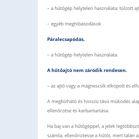
– a hűtőgép helytelen használata: túlzott aj
– egyéb meghibásodások
Páralecsapódás.
– a hűtőgép helytelen használata.
A hűtőajtó nem záródik rendesen.
– az ajtó vagy a mágnescsík elkopott és el
A megbízható és hosszú távú működés alapf
ellenőrzése és karbantartása.
Ha baj van a hűtőgéppel, a jelek legtöbbsz
számla, ellenőriztesse a hűtőt, mert talán 