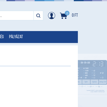
0
0
Ft
ség
Pályázat