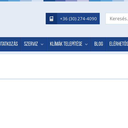
+36 (30) 274-4090
utatkozás
Szerviz
Klímák telepítése
Blog
Elérhető